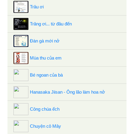
Trâu ơi
Trăng ơi... từ đâu đến
Đàn gà mới nở
Mùa thu của em
Bé ngoan của bà
Hanasaka Jiisan - Ông lão làm hoa nở
Công chúa ếch
Chuyện cô Mây