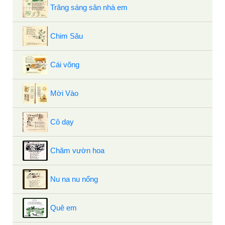
Trăng sáng sân nhà em
Chim Sâu
Cái võng
Mời Vào
Cô dạy
Chăm vườn hoa
Nu na nu nống
Quê em