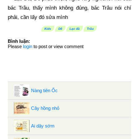
bác Trâu, thấy mình không đúng, bác Trâu nói chí
phải, cần lấy đó sửa mình
Kids
Dê
Lạc đà
Trâu
Bình luận:
Please
login
to post or view comment
Bài cùng chủ đề
Nàng tiên Ốc
Cây hồng nhỏ
Ai dậy sớm