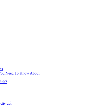
es
 You Need To Know About
cánh?
cây dổi