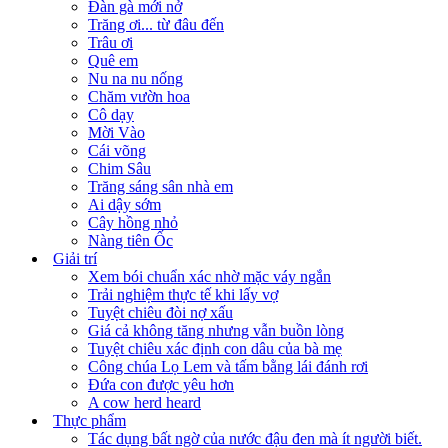
Đàn gà mới nở
Trăng ơi... từ đâu đến
Trâu ơi
Quê em
Nu na nu nống
Chăm vườn hoa
Cô dạy
Mời Vào
Cái võng
Chim Sâu
Trăng sáng sân nhà em
Ai dậy sớm
Cây hồng nhỏ
Nàng tiên Ốc
Giải trí
Xem bói chuẩn xác nhờ mặc váy ngắn
Trải nghiệm thực tế khi lấy vợ
Tuyệt chiêu đòi nợ xấu
Giá cả không tăng nhưng vẫn buồn lòng
Tuyệt chiêu xác định con dâu của bà mẹ
Công chúa Lọ Lem và tấm bằng lái đánh rơi
Đứa con được yêu hơn
A cow herd heard
Thực phẩm
Tác dụng bất ngờ của nước đậu đen mà ít người biết.