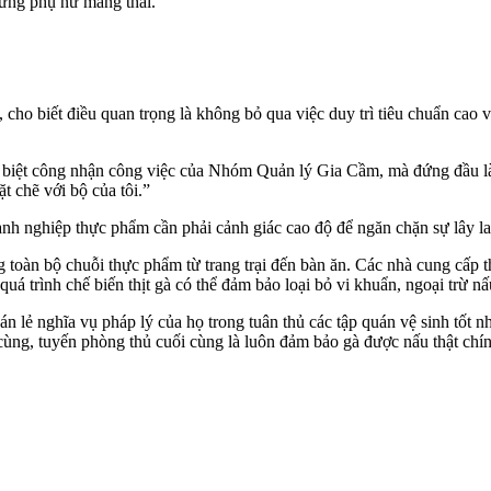
hững phụ nữ mang thai.”
o biết điều quan trọng là không bỏ qua việc duy trì tiêu chuẩn cao về
biệt công nhận công việc của Nhóm Quản lý Gia Cầm, mà đứng đầu là Giá
t chẽ với bộ của tôi.”
nh nghiệp thực phẩm cần phải cảnh giác cao độ để ngăn chặn sự lây lan
 toàn bộ chuỗi thực phẩm từ trang trại đến bàn ăn. Các nhà cung cấp 
 trình chế biến thịt gà có thể đảm bảo loại bỏ vi khuẩn, ngoại trừ nấu
lẻ nghĩa vụ pháp lý của họ trong tuân thủ các tập quán vệ sinh tốt nh
cùng, tuyến phòng thủ cuối cùng là luôn đảm bảo gà được nấu thật chín