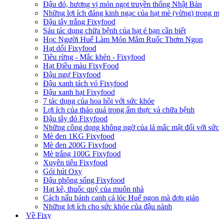
Đậu đỏ, hương vị món ngọt truyền thống Nhật Bản
Những lợi ích đáng kinh ngạc của hạt mè (vừng) trong 
Đậu tây trắng Fixyfood
Sáu tác dụng chữa bệnh của hạt é bạn cần biết
Học Người Huế Làm Món Mắm Ruốc Thơm Ngon
Hạt dổi Fixyfood
Tiêu rừng - Mắc khén - Fixyfood
Hạt Điều màu FixyFood
Đậu ngự Fixyfood
Đậu xanh tách vỏ Fixyfood
Đậu xanh hạt Fixyfood
7 tác dụng của hoa hồi với sức khỏe
Lợi ích của thảo quả trong ẩm thực và chữa bệnh
Đậu tây đỏ Fixyfood
Những công dụng không ngờ của lá mắc mật đối với sứ
Mè đen 1KG Fixyfood
Mè đen 200G Fixyfood
Mè trắng 100G Fixyfood
Xuyên tiêu Fixyfood
Gói hút Oxy
Đậu phộng sống Fixyfood
Hạt kê, thuốc quý của muôn nhà
Cách nấu bánh canh cá lóc Huế ngon mà đơn giản
Những lợi ích cho sức khỏe của đậu nành
Về Fixy