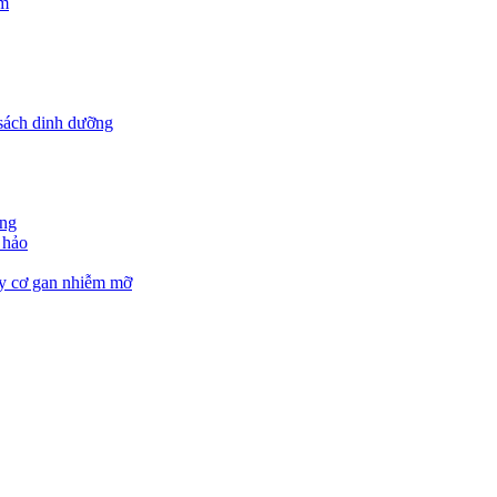
ẩm
 sách dinh dưỡng
ăng
 hảo
uy cơ gan nhiễm mỡ