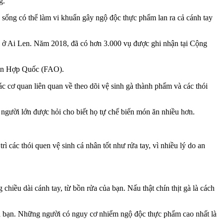
g.
à sống có thể làm vi khuẩn gây ngộ độc thực phẩm lan ra cả cánh tay
ẩn ở Ai Len. Năm 2018, đã có hơn 3.000 vụ được ghi nhận tại Cộng
iên Hợp Quốc (FAO).
 cơ quan liên quan về theo dõi vệ sinh gà thành phẩm và các thói
 người lớn được hỏi cho biết họ tự chế biến món ăn nhiều hơn.
rì các thói quen vệ sinh cá nhân tốt như rửa tay, vì nhiều lý do an
hiều dài cánh tay, từ bồn rửa của bạn. Nấu thật chín thịt gà là cách
 của bạn. Những người có nguy cơ nhiểm ngộ độc thực phẩm cao nhất là