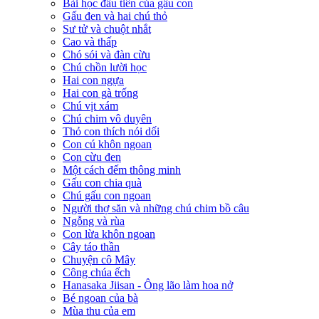
Bài học đầu tiên của gấu con
Gấu đen và hai chú thỏ
Sư tử và chuột nhắt
Cao và thấp
Chó sói và đàn cừu
Chú chồn lười học
Hai con ngựa
Hai con gà trống
Chú vịt xám
Chú chim vô duyên
Thỏ con thích nói dối
Con cú khôn ngoan
Con cừu đen
Một cách đếm thông minh
Gấu con chia quà
Chú gấu con ngoan
Người thợ săn và những chú chim bồ câu
Ngỗng và rùa
Con lừa khôn ngoan
Cây táo thần
Chuyện cô Mây
Công chúa ếch
Hanasaka Jiisan - Ông lão làm hoa nở
Bé ngoan của bà
Mùa thu của em