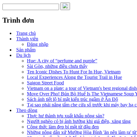
Trình đơn
Trang chủ
Thành viên
Đăng nhập
Sản phẩm
Du lịch
Hue: A city of “perfume and purple”
Sài Gòn, những điều chưa thấy
Ten Iconic Dishes To Hunt For In Hue, Vietnam
Local Experiences Along the Tourist Trail in Hue
Saigon Street Food
Vietnam on a plate: a tour of Vietnam's best regional dish
Move Over Pho! Bún Bò Huế Is The Vietnamese Soup
Sách ảnh tiết lộ bí mật kiến trúc ngầm ở Ấn Độ
Tại sao phải nâng tấm che cửa sổ trước khi máy bay hạ 
Theo dòng
Thực hư thành tựu xuất khẩu nông sản?
Người nghèo có bị ảnh hưởng khi giá điện, xăng tăng
Công thức làm đẹp bí mật từ đậu đen
Những nông dân xứ Mường Hòa Bình 'ăn nên làm ra' từ 