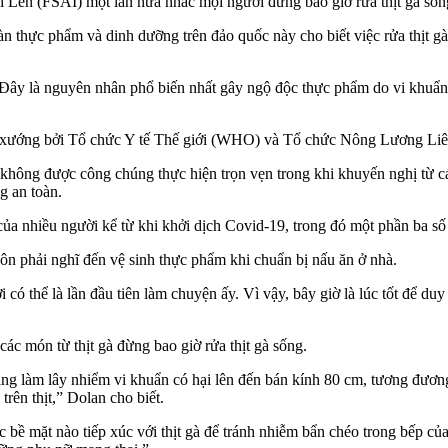
 Len (FSAI) một lần nữa nhắc mọi người đừng bao giờ rửa thịt gà sốn
àn thực phẩm và dinh dưỡng trên đảo quốc này cho biết việc rửa thịt g
g. Đây là nguyên nhân phổ biến nhất gây ngộ độc thực phẩm do vi khu
đề xướng bởi Tổ chức Y tế Thế giới (WHO) và Tổ chức Nông Lương L
không được công chúng thực hiện trọn vẹn trong khi khuyến nghị từ các
g an toàn.
ủa nhiều người kể từ khi khởi dịch Covid-19, trong đó một phần ba số
ôn phải nghĩ đến vệ sinh thực phẩm khi chuẩn bị nấu ăn ở nhà.
ó thể là lần đầu tiên làm chuyện ấy. Vì vậy, bây giờ là lúc tốt để duy t
c món từ thịt gà đừng bao giờ rửa thịt gà sống.
ng làm lây nhiểm vi khuẩn có hại lên đến bán kính 80 cm, tương đương c
trên thịt,” Dolan cho biết.
oặc bề mặt nào tiếp xúc với thịt gà để tránh nhiễm bẩn chéo trong bếp