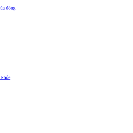
mùa đông
c khỏe