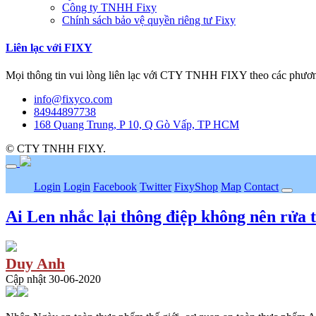
Công ty TNHH Fixy
Chính sách bảo vệ quyền riêng tư Fixy
Liên lạc với FIXY
Mọi thông tin vui lòng liên lạc với CTY TNHH FIXY theo các phươn
info@fixyco.com
84944897738
168 Quang Trung, P 10, Q Gò Vấp, TP HCM
© CTY TNHH FIXY.
Login
Login
Facebook
Twitter
FixyShop
Map
Contact
Ai Len nhắc lại thông điệp không nên rửa t
Duy Anh
Cập nhật 30-06-2020