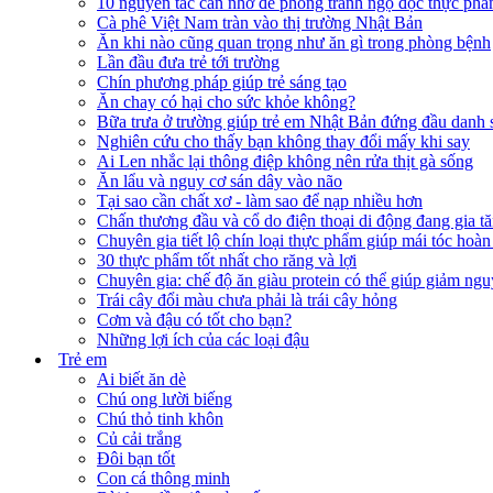
10 nguyên tắc cần nhớ để phòng tránh ngộ độc thực ph
Cà phê Việt Nam tràn vào thị trường Nhật Bản
Ăn khi nào cũng quan trọng như ăn gì trong phòng bệnh
Lần đầu đưa trẻ tới trường
Chín phương pháp giúp trẻ sáng tạo
Ăn chay có hại cho sức khỏe không?
Bữa trưa ở trường giúp trẻ em Nhật Bản đứng đầu danh
Nghiên cứu cho thấy bạn không thay đổi mấy khi say
Ai Len nhắc lại thông điệp không nên rửa thịt gà sống
Ăn lẩu và nguy cơ sán dây vào não
Tại sao cần chất xơ - làm sao để nạp nhiều hơn
Chấn thương đầu và cổ do điện thoại di động đang gia t
Chuyên gia tiết lộ chín loại thực phẩm giúp mái tóc hoàn
30 thực phẩm tốt nhất cho răng và lợi
Chuyên gia: chế độ ăn giàu protein có thể giúp giảm ng
Trái cây đổi màu chưa phải là trái cây hỏng
Cơm và đậu có tốt cho bạn?
Những lợi ích của các loại đậu
Trẻ em
Ai biết ăn dè
Chú ong lười biếng
Chú thỏ tinh khôn
Củ cải trắng
Đôi bạn tốt
Con cá thông minh