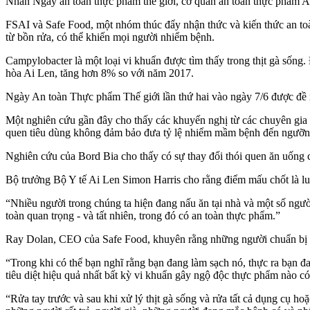
Nhân Ngày an toàn thực phẩm thế giới, cơ quan an toàn thực phẩm Ai
FSAI và Safe Food, một nhóm thúc đẩy nhận thức và kiến ​​thức an to
từ bồn rửa, có thể khiến mọi người nhiểm bệnh.
Campylobacter là một loại vi khuẩn được tìm thấy trong thịt gà sốn
hòa Ai Len, tăng hơn 8% so với năm 2017.
Ngày An toàn Thực phẩm Thế giới lần thứ hai vào ngày 7/6 được 
Một nghiên cứu gần đây cho thấy các khuyến nghị từ các chuyên gia 
quen tiêu dùng không đảm bảo đưa tỷ lệ nhiểm mầm bệnh đến ngưỡn
Nghiên cứu của Bord Bia cho thấy có sự thay đổi thói quen ăn uống c
Bộ trưởng Bộ Y tế Ai Len Simon Harris cho rằng điểm mấu chốt là lu
“Nhiều người trong chúng ta hiện đang nấu ăn tại nhà và một số người c
toàn quan trọng - và tất nhiên, trong đó có an toàn thực phẩm.”
Ray Dolan, CEO của Safe Food, khuyên rằng những người chuẩn bị cá
“Trong khi có thể bạn nghĩ rằng bạn đang làm sạch nó, thực ra bạn đa
tiêu diệt hiệu quả nhất bất kỳ vi khuẩn gây ngộ độc thực phẩm nào có 
“Rửa tay trước và sau khi xử lý thịt gà sống và rửa tất cả dụng cụ h