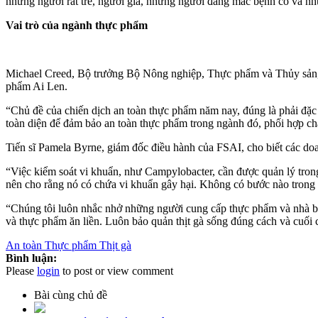
những người rất trẻ, người già, những người đang mắc bệnh có và n
Vai trò của ngành thực phẩm
Michael Creed, Bộ trưởng Bộ Nông nghiệp, Thực phẩm và Thủy sản, ch
phẩm Ai Len.
“Chủ đề của chiến dịch an toàn thực phẩm năm nay, đúng là phải đặc 
toàn diện để đảm bảo an toàn thực phẩm trong ngành đó, phối hợp chặ
Tiến sĩ Pamela Byrne, giám đốc điều hành của FSAI, cho biết các doa
“Việc kiểm soát vi khuẩn, như Campylobacter, cần được quản lý trong
nên cho rằng nó có chứa vi khuẩn gây hại. Không có bước nào trong quá
“Chúng tôi luôn nhắc nhở những người cung cấp thực phẩm và nhà bán 
và thực phẩm ăn liền. Luôn bảo quản thịt gà sống đúng cách và cuối 
An toàn
Thực phẩm
Thịt gà
Bình luận:
Please
login
to post or view comment
Bài cùng chủ đề