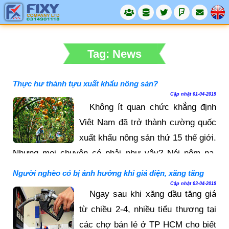
Tag: News
Thực hư thành tựu xuất khẩu nông sản?
Cập nhật 01-04-2019
Không ít quan chức khẳng định
Việt Nam đã trở thành cường quốc
xuất khẩu nông sản thứ 15 thế giới.
Nhưng mọi chuyện có phải như vậy? Nói nôm na,
nông sản là sản phẩm nông nghiệp, tức là sản phẩm
Người nghèo có bị ảnh hưởng khi giá điện, xăng tăng
của nông dân, nên xuất khẩu càng nhiều, tiền chui
Cập nhật 03-04-2019
Ngay sau khi xăng dầu tăng giá
vào túi nhóm dân cư đời sống còn nhiều khó khăn
từ chiều 2-4, nhiều tiểu thương tại
này càng lắm là điều hết sức đáng mừng. Mới đây,
các chợ bán lẻ ở TP HCM cho biết